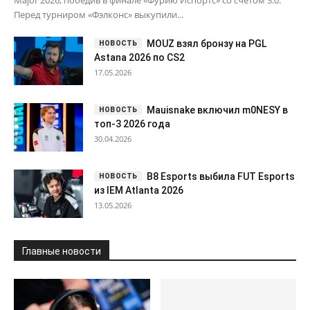
Перед турниром «Фэлконс» выкупили...
MOUZ взял бронзу на PGL
Astana 2026 по CS2
17.05.2026
Mauisnake включил m0NESY в
топ-3 2026 года
30.04.2026
B8 Esports выбила FUT Esports
из IEM Atlanta 2026
13.05.2026
Главные новости