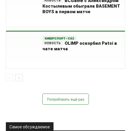
BCGame с Александром
Костылевым обыграла BASEMENT
BOYS в первом матче
КИБЕРСПОРТ • CS2
OLIMP оскорбил Patsi в
чате матча
Попробовать ещё раз
Самое обсуждаемое