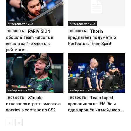
Киберспорт • CS2
Киберспорт • CS2
PARIVISION
Thorin
обошла Team Falcons и
предлагает подумать о
вышла на 4-е место в
Perfecto в Team Spirit
рейтинге...
Киберспорт • CS2
Киберспорт • CS2
S1mple
Team Liquid
отказался играть вместе с
провалился на IEM Rio и
nocries в составе по CS2
едва прошёл на мейджор...