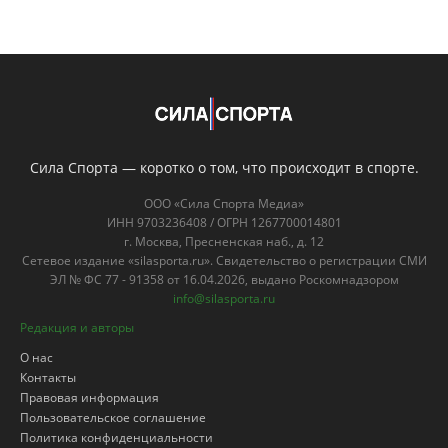
Сила Спорта — коротко о том, что происходит в спорте.
ООО «Сила Спорта Медиа»
ИНН 9703236408 / ОГРН 1267700014801
г. Москва, Пресненская наб., д. 12
Сетевое издание «silasporta.ru». Свидетельство о регистрации СМИ
ЭЛ № ФС 77 - 91358 от 16.04.2026, выдано Роскомнадзором
info@silasporta.ru
Редакция и авторы
О нас
Контакты
Правовая информация
Пользовательское соглашение
Политика конфиденциальности