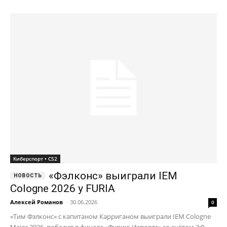
Киберспорт • CS2
«Фэлконс» выиграли IEM
Cologne 2026 у FURIA
Алексей Романов
-
30.06.2026
0
«Тим Фэлконс» с капитаном Карриганом выиграли IEM Cologne
Major 2026, победив в финале «Фурию Испортс» со счётом 3:0.