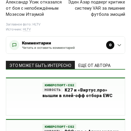
Александр Усик отказался
Эден Азар подверг критике
от боя с непобеждённым
систему VAR за лишение
Мозесом Итаумой
футбола эмоций
Заглавное фото: HLTV
Источник:
HLTV
Комментарии
0
Читать и оставить комментарий
ЭТО МОЖЕТ БЫТЬ ИНТЕРЕСНО
ЕЩЕ ОТ АВТОРА
КИБЕРСПОРТ • CS2
K27 и «Виртус.про»
вышли в плей-офф отбора EWC
КИБЕРСПОРТ • CS2