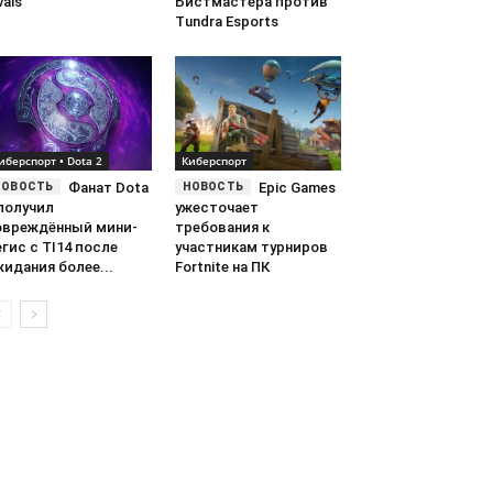
vals
Бистмастера против
Tundra Esports
иберспорт • Dota 2
Киберспорт
Фанат Dota
Epic Games
получил
ужесточает
овреждённый мини-
требования к
гис с TI14 после
участникам турниров
идания более...
Fortnite на ПК