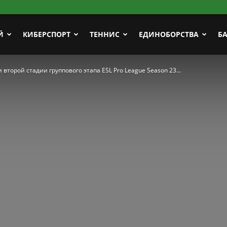
Й
КИБЕРСПОРТ
ТЕННИС
ЕДИНОБОРСТВА
Б
торой стадии группового этапа ESL Pro League Season 23...