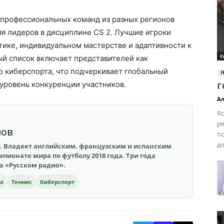
 профессиональных команд из разных регионов
я лидеров в дисциплине CS 2. Лучшие игроки
тике, индивидуальном мастерстве и адаптивности к
К
ый список включает представителей как
о киберспорта, что подчеркивает глобальный
уровень конкуренции участников.
г
Ал
Ro
ре
шов
п
до
. Владеет английским, французским и испанским
пионате мира по футболу 2018 года. Три года
на «Русском радио».
ол
Теннис
Киберспорт