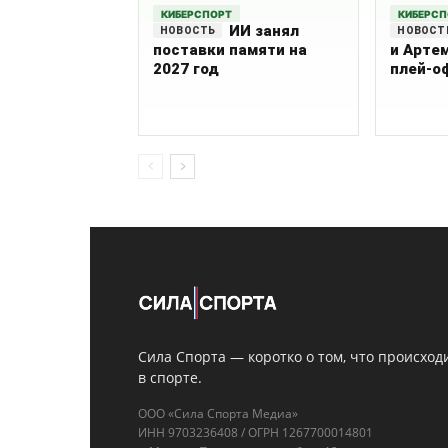
КИБЕРСПОРТ
КИБЕРС
ИИ занял
поставки памяти на
и Арте
2027 год
плей-о
Сила Спорта — коротко о том, что происход
в спорте.
ООО «Сила Спорта Медиа»
ИНН 9703236408 / ОГРН 1267700014801