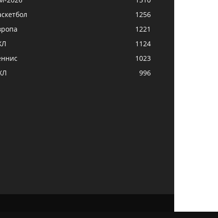
аскетбол
1256
вропа
1221
ХЛ
1124
еннис
1023
ХЛ
996