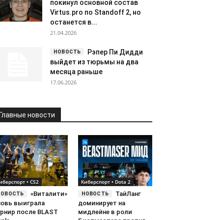
покинул основной состав
Virtus.pro по Standoff 2, но
останется в...
21.04.2026
Рэпер Пи Дидди
выйдет из тюрьмы на два
месяца раньше
17.06.2026
Главные новости
иберспорт • CS2
Киберспорт • Dota 2
«Виталити»
ТайЛанг
новь выиграла
доминирует на
урнир после BLAST
мидлейне в роли