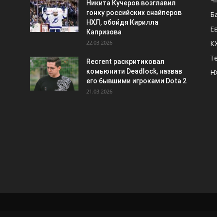
Никита Кучеров возглавил
гонку российских снайперов
Б
НХЛ, обойдя Кирилла
Е
Капризова
22.03.2026
К
Т
Recrent раскритиковал
комьюнити Deadlock, назвав
Н
его бывшими игроками Dota 2
21.03.2026