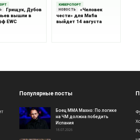
ПОРТ
КИБЕРСПОРТ
Грищук, Дубов
«Человек
мьев вышли в
чести» для Mafia
фф EWC
выйдет 14 августа
Популярные посты
П
Боец ММА Махно: По логике
ит
Ф
на ЧМ должна победить
Х
Испания
18.07.2026
Р
Ч