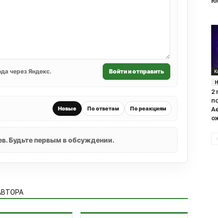
Ri
К
да через Яндекс.
Войти и отправить
2 
п
Новые
По ответам
По реакциям
Ае
ож
в. Будьте первым в обсуждении.
АВТОРА