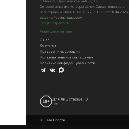
г. Москва, Пресненская наб., д. 12
Сетевое издание «silasporta.ru». Свидетельство о
регистрации СМИ ЭЛ № ФС 77 - 91358 от 16.04.2026,
выдано Роскомнадзором
info@silasporta.ru
Редакция и авторы
О нас
Контакты
Правовая информация
Пользовательское соглашение
Политика конфиденциальности
Для лиц старше 18
18+
лет
© Сила Спорта