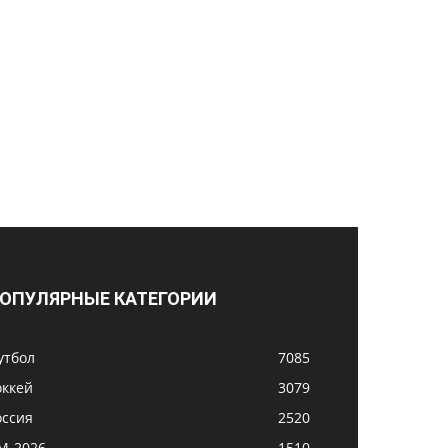
ОПУЛЯРНЫЕ КАТЕГОРИИ
утбол
7085
оккей
3079
оссия
2520
М-2026
1510