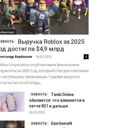
иберспорт
Выручка Roblox за 2025
од достигла $4,9 млрд
ександр Барбашов
-
06.02.2026
0
blox Corporation опубликовала финансовые
зультаты за 2025 год, который стал для компании
о-настоящему прорывным. Годовая выручка
стигла почти 4,9 млрд...
Тanki Online
обновится: что изменится в
патче 821 и дальше
08.02.2026
GentlemaN