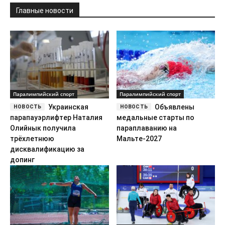
Главные новости
Паралимпийский спорт
Паралимпийский спорт
Украинская
Объявлены
парапауэрлифтер Наталия
медальные старты по
Олийнык получила
параплаванию на
трёхлетнюю
Мальте-2027
дисквалификацию за
допинг