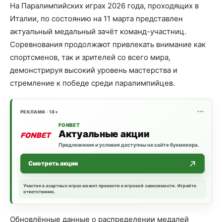
На Паралимпийских играх 2026 года, проходящих в
Италии, по состоянию на 11 марта представлен
актуальный медальный зачёт команд-участниц.
Соревнования продолжают привлекать внимание как
спортсменов, так и зрителей со всего мира,
демонстрируя высокий уровень мастерства и
стремление к победе среди паралимпийцев.
РЕКЛАМА · 18+
FONBET
Актуальные акции
Предложения и условия доступны на сайте букмекера.
Смотреть акции
Участие в азартных играх может привести к игровой зависимости. Играйте
ответственно.
Обновлённые данные о распределении медалей