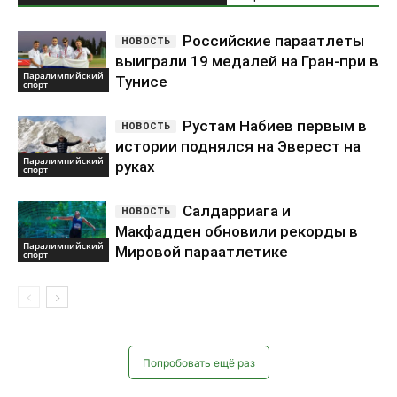
Российские параатлеты
выиграли 19 медалей на Гран-при в
Паралимпийский
Тунисе
спорт
Рустам Набиев первым в
истории поднялся на Эверест на
Паралимпийский
руках
спорт
Салдарриага и
Макфадден обновили рекорды в
Паралимпийский
Мировой параатлетике
спорт
Попробовать ещё раз