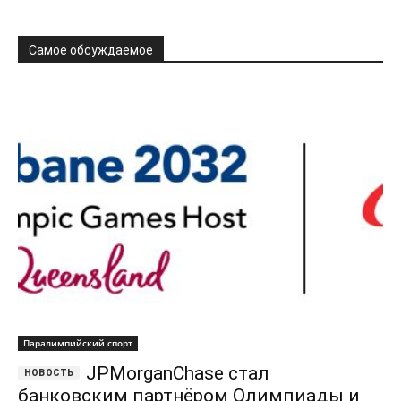
Самое обсуждаемое
Паралимпийский спорт
JPMorganChase стал
банковским партнёром Олимпиады и