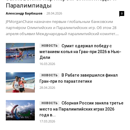
Паралимпиады
Александр Барбашов
-
28.04.2026
0
JPMorganChase назначен первым глобальным банковским
партнёром Олимпийских и Паралимпийских игр. Об этом 28
апреля объявил Международный паралимпийский комитет....
Сумит одержал победу с
метанием копья на Гран-при 2026 в Нью-
Дели
16.03.2026
В Рабате завершился финал
Гран-при по параатлетике
28.04.2026
Сборная России заняла третье
место на Паралимпийских играх 2026
года в...
17.03.2026