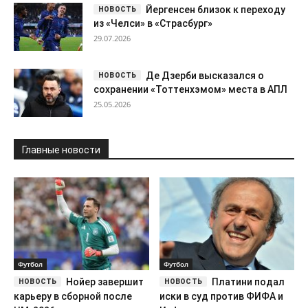
Йергенсен близок к переходу
из «Челси» в «Страсбург»
29.07.2026
Де Дзерби высказался о
сохранении «Тоттенхэмом» места в АПЛ
25.05.2026
Главные новости
Футбол
Футбол
Нойер завершит
Платини подал
карьеру в сборной после
иски в суд против ФИФА и