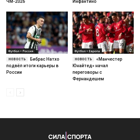
ЧМ-2026
Инфантино
Футбол • Россия
Футбол • Европа
Бибрас Натхо
«Манчестер
подвёл итоги карьеры в
Юнайтед» начал
России
переговоры с
Фернандешем