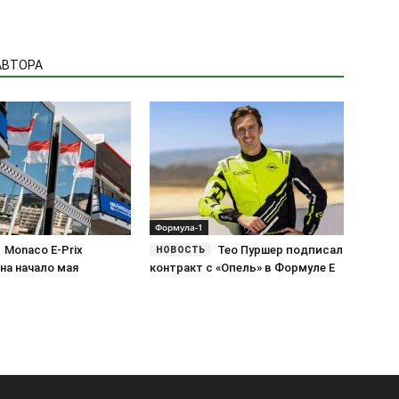
АВТОРА
Формула-1
Monaco E-Prix
Тео Пуршер подписал
на начало мая
контракт с «Опель» в Формуле E