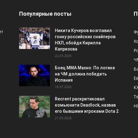
Популярные посты
П
Никита Кучеров возглавил
ит
Ф
гонку российских снайперов
Х
НХЛ, обойдя Кирилла
Капризова
Р
22.03.2026
Ч
Боец ММА Махно: По логике
Б
на ЧМ должна победить
Е
Испания
18.07.2026
К
Т
Recrent раскритиковал
комьюнити Deadlock, назвав
Н
его бывшими игроками Dota 2
21.03.2026