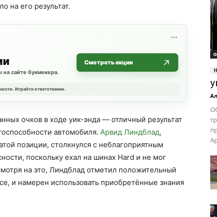
о на его результат.
Ф
ии
Смотреть акции
 на сайте букмекера.
у
мости. Играйте ответственно.
Ал
О
анных очков в ходе уик-энда — отличный результат
тр
пр
тоспособности автомобиля.
Арвид Линдблад
,
Ар
атой позиции, столкнулся с неблагоприятным
ости, поскольку ехал на шинах Hard и не мог
смотря на это, Линдблад отметил положительный
ссе, и намерен использовать приобретённые знания