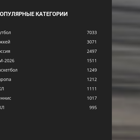
ОПУЛЯРНЫЕ КАТЕГОРИИ
утбол
7033
оккей
3071
оссия
2497
М-2026
1511
аскетбол
1249
вропа
1212
ХЛ
1111
еннис
1017
ХЛ
995