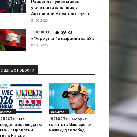
Расселлу нужен менее
уверенный напарник, а
Антонелли может потерять...
31.03.2026
Выручка
«Формулы-1» выросла на 53%
07.05.2026
Главные новости
ормула-1
Формула-1
FIA
Норрис
твердила новые даты
хочет от «Макларена»
ля WEC Пролога и
машину для побед
нки в Катаре...