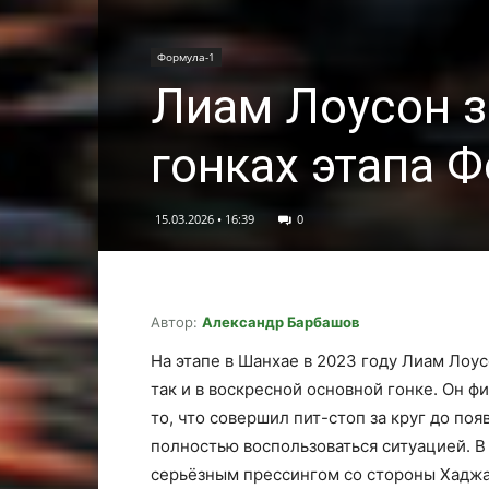
Формула-1
Лиам Лоусон з
гонках этапа 
15.03.2026 • 16:39
0
Автор:
Александр Барбашов
На этапе в Шанхае в 2023 году Лиам Лоус
так и в воскресной основной гонке. Он 
то, что совершил пит-стоп за круг до по
полностью воспользоваться ситуацией. 
серьёзным прессингом со стороны Хаджа