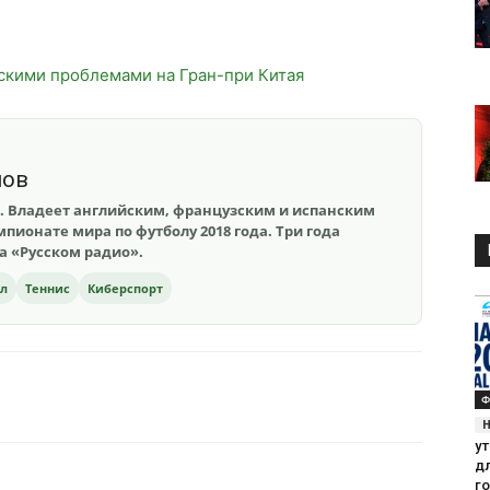
скими проблемами на Гран-при Китая
шов
. Владеет английским, французским и испанским
пионате мира по футболу 2018 года. Три года
на «Русском радио».
ол
Теннис
Киберспорт
Ф
у
д
го