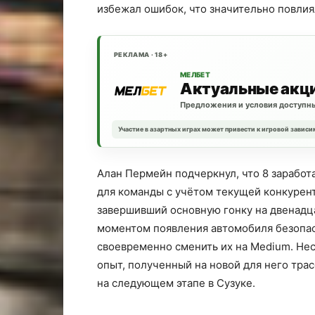
избежал ошибок, что значительно повлиял
РЕКЛАМА · 18+
МЕЛБЕТ
Актуальные акц
Предложения и условия доступны
Участие в азартных играх может привести к игровой зависи
Алан Пермейн подчеркнул, что 8 заработ
для команды с учётом текущей конкурен
завершивший основную гонку на двенадц
моментом появления автомобиля безопасн
своевременно сменить их на Medium. Не
опыт, полученный на новой для него тра
на следующем этапе в Сузуке.