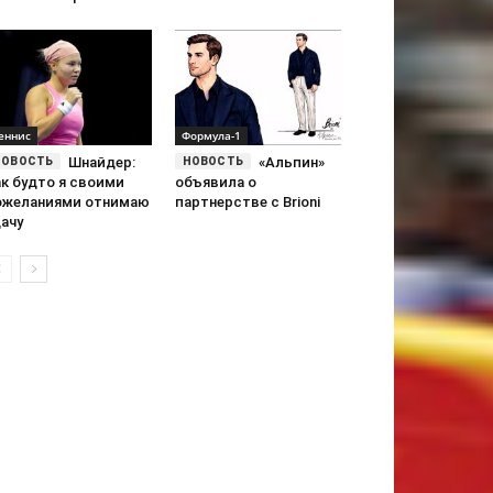
еннис
Формула-1
Шнайдер:
«Альпин»
ак будто я своими
объявила о
ожеланиями отнимаю
партнерстве с Brioni
ачу