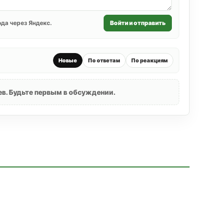
да через Яндекс.
Войти и отправить
Новые
По ответам
По реакциям
в. Будьте первым в обсуждении.