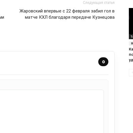
Следующая статья
Жаровский впервые с 22 февраля забил гол в
ми
матче КХЛ благодаря передаче Кузнецова
Т
К
п
уд
0