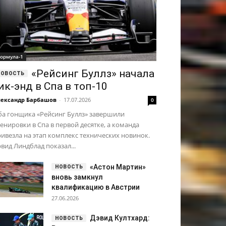
ормула-1
«Рейсинг Буллз» начала
ик-энд в Спа в топ-10
ександр Барбашов
-
17.07.2026
0
ба гонщика «Рейсинг Буллз» завершили
енировки в Спа в первой десятке, а команда
ивезла на этап комплекс технических новинок.
вид Линдблад показал...
«Астон Мартин»
вновь замкнул
квалификацию в Австрии
27.06.2026
Дэвид Култхард: