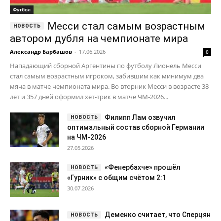
Футбол
Месси стал самым возрастным
автором дубля на чемпионате мира
Александр Барбашов
-
17.06.2026
0
Нападающий сборной Аргентины по футболу Лионель Месси
стал самым возрастным игроком, забившим как минимум два
мяча в матче чемпионата мира. Во вторник Месси в возрасте 38
лет и 357 дней оформил хет‑трик в матче ЧМ‑2026...
Филипп Лам озвучил
оптимальный состав сборной Германии
на ЧМ-2026
27.05.2026
«Фенербахче» прошёл
«Гурник» с общим счётом 2:1
30.07.2026
Деменко считает, что Сперцян