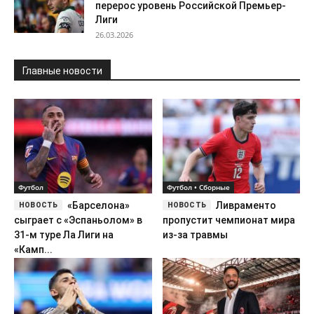
перерос уровень Российской Премьер-
Лиги
26.03.2026
Главные новости
Футбол
Футбол • Сборные
«Барселона»
Ливраменто
сыграет с «Эспаньолом» в
пропустит чемпионат мира
31-м туре Ла Лиги на
из-за травмы
«Камп...