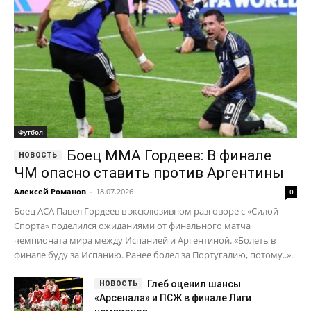
Футбол
Боец ММА Гордеев: В финале
ЧМ опасно ставить против Аргентины
Алексей Романов
-
18.07.2026
0
Боец ACA Павел Гордеев в эксклюзивном разговоре с «Силой
Спорта» поделился ожиданиями от финального матча
чемпионата мира между Испанией и Аргентиной. «Болеть в
финале буду за Испанию. Ранее болел за Португалию, потому..».
Глеб оценил шансы
«Арсенала» и ПСЖ в финале Лиги