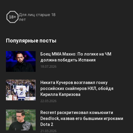
Для лиц старше 18
18+
лет
Популярные посты
Боец ММА Махно: По логике на ЧМ
должна победить Испания
18.07.2026
Никита Кучеров возглавил гонку
российских снайперов НХЛ, обойдя
Кирилла Капризова
22.03.2026
Recrent раскритиковал комьюнити
Deadlock, назвав его бывшими игроками
Dota 2
21.03.2026