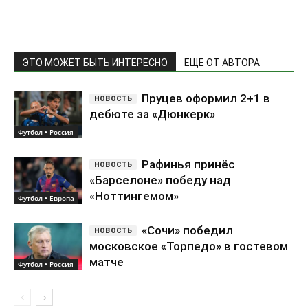
ЭТО МОЖЕТ БЫТЬ ИНТЕРЕСНО
ЕЩЕ ОТ АВТОРА
Пруцев оформил 2+1 в
дебюте за «Дюнкерк»
Футбол • Россия
Рафинья принёс
«Барселоне» победу над
«Ноттингемом»
Футбол • Европа
«Сочи» победил
московское «Торпедо» в гостевом
матче
Футбол • Россия