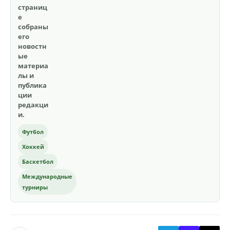
страниц
е
собраны
его
новостн
ые
материа
лы и
публика
ции
редакци
и.
Футбол
Хоккей
Баскетбол
Международные
турниры