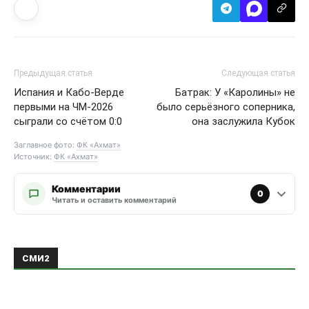
Предыдущая статья
Следующая статья
Испания и Кабо-Верде
Батрак: У «Каролины» не
первыми на ЧМ-2026
было серьёзного соперника,
сыграли со счётом 0:0
она заслужила Кубок
Заглавное фото:
ФК «Ахмат»
Источник:
ФК «Ахмат»
Комментарии
0
Читать и оставить комментарий
СМИ2