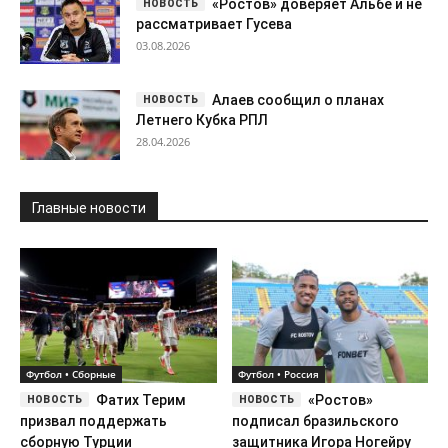
«Ростов» доверяет Альбе и не
рассматривает Гусева
03.08.2026
Алаев сообщил о планах
Летнего Кубка РПЛ
28.04.2026
Главные новости
Футбол • Сборные
Футбол • Россия
Фатих Терим
«Ростов»
призвал поддержать
подписал бразильского
сборную Турции
защитника Игора Ногейру