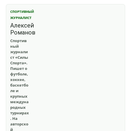
СПОРТИВНЫЙ
ЖУРНАЛИСТ
Алексей
Романов
Спортив
ный
журнали
ст «Силы
Спорта».
Пишет о
футболе,
хоккее,
баскетбо
ле и
крупных
междуна
родных
турнирах
. На
авторско
й