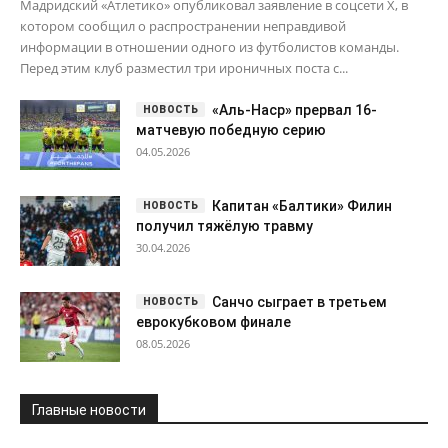
Капитан «Балтики» Филин
получил тяжёлую травму
30.04.2026
Санчо сыграет в третьем
еврокубковом финале
08.05.2026
Главные новости
Футбол • Россия
Футбол • Россия
Гаджиев:
Валерий
Газизов хотел убрать
Масалитин: у ЦСКА