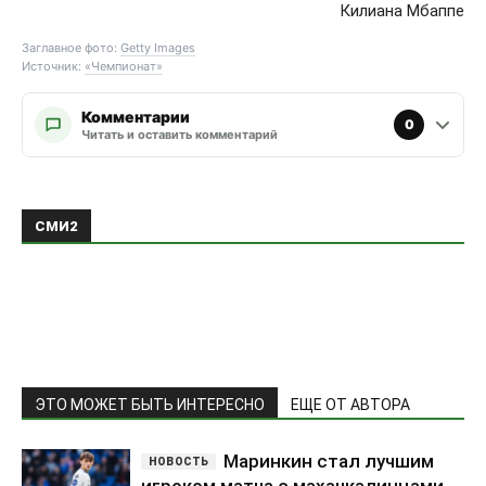
Килиана Мбаппе
Заглавное фото:
Getty Images
Источник:
«Чемпионат»
Комментарии
0
Читать и оставить комментарий
ЭТО МОЖЕТ БЫТЬ ИНТЕРЕСНО
ЕЩЕ ОТ АВТОРА
Маринкин стал лучшим
игроком матча с махачкалинцами
Футбол • Россия
Евсеев назвал ключевую
проблему махачкалинского
«Динамо» в матче с московским
Футбол • Россия
Овечкин поддержал