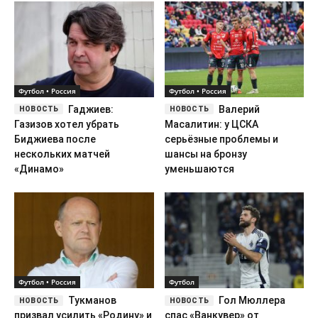
Биджиева после
серьёзные проблемы и
нескольких матчей
шансы на бронзу
«Динамо»
уменьшаются
Футбол • Россия
Футбол
Тукманов
Гол Мюллера
призвал усилить «Родину» и
спас «Ванкувер» от
«Факел»
поражения в матче МЛС