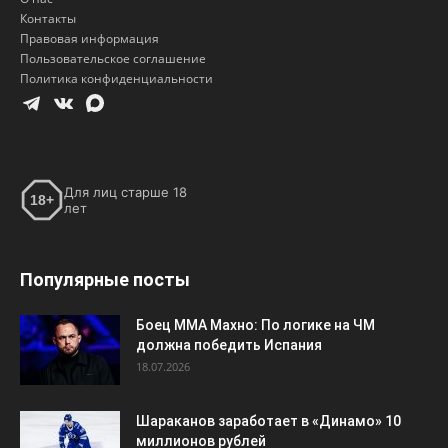
Для лиц старше 18
18+
лет
Популярные посты
Боец ММА Махно: По логике на ЧМ
должна победить Испания
18.07.2026
Шараканов заработает в «Динамо» 10
миллионов рублей
29.07.2026
Никита Кучеров возглавил гонку
российских снайперов НХЛ, обойдя
Кирилла Капризова
22.03.2026