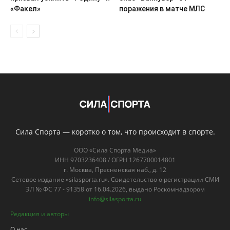
Сила Спорта — коротко о том, что происходит в спорте.
ООО «Сила Спорта Медиа»
ИНН 9703236408 / ОГРН 1267700014801
г. Москва, Пресненская наб., д. 12
Сетевое издание «silasporta.ru». Свидетельство о регистрации СМИ
ЭЛ № ФС 77 - 91358 от 16.04.2026, выдано Роскомнадзором
info@silasporta.ru
Редакция и авторы
О нас
Контакты
Правовая информация
Пользовательское соглашение
Политика конфиденциальности