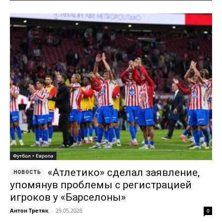
Футбол • Европа
«Атлетико» сделал заявление,
упомянув проблемы с регистрацией
игроков у «Барселоны»
Антон Третяк
-
29.05.2026
0
Мадридский «Атлетико» опубликовал заявление в соцсети X, в
котором сообщил о распространении неправдивой
информации в отношении одного из футболистов команды.
Перед этим клуб разместил три ироничных поста с...
«Аль-Наср» прервал 16-
матчевую победную серию
04.05.2026