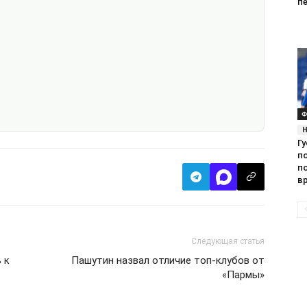
п
Ф
Гу
п
п
вр
Следующая статья
 к
Пашутин назвал отличие топ-клубов от
«Пармы»