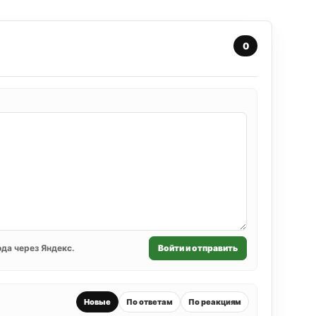
0
да через Яндекс.
Войти и отправить
Новые
По ответам
По реакциям