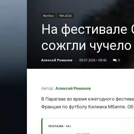
Футбол
ЧМ-2026
На фестивале 
сожгли чучело
Алексей Романов
-
09.07.2026 • 08:46
0
Автор:
Алексей Романов
В Парагвае во время ежегодного фестива
Франции по футболу Килиана Мбаппе. Об э
РЕКЛАМА · 18+