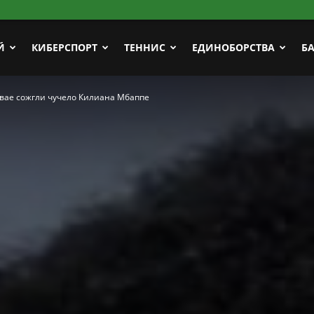
Й
КИБЕРСПОРТ
ТЕННИС
ЕДИНОБОРСТВА
Б
гвае сожгли чучело Килиана Мбаппе