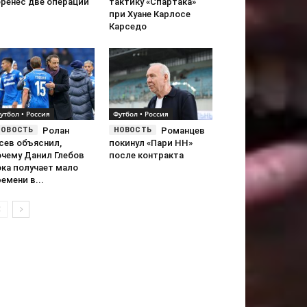
еренёс две операции
тактику «Спартака»
при Хуане Карлосе
Карседо
утбол • Россия
Футбол • Россия
Ролан
Романцев
сев объяснил,
покинул «Пари НН»
очему Данил Глебов
после контракта
ока получает мало
емени в...