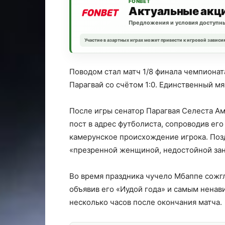
FONBET
Актуальные акц
Предложения и условия доступны
Участие в азартных играх может привести к игровой зависи
Поводом стал матч 1/8 финала чемпионат
Парагвай со счётом 1:0. Единственный мя
После игры сенатор Парагвая Селеста А
пост в адрес футболиста, сопроводив ег
камерунское происхождение игрока. Поз
«презренной женщиной, недостойной за
Во время праздника чучело Мбаппе сожг
объявив его «Иудой года» и самым ненав
несколько часов после окончания матча.