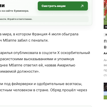
ии
Смотреть акции
 на сайте букмекера.
мости. Играйте ответственно.
Ф
а мира, в котором Франция 4 июля обыграла
ч Мбаппе забил с пенальти.
п
в
марилья опубликовала в соцсети X оскорбительный
Ал
о расистскими высказываниями и упомянув
Ан
днее Мбаппе ответил ей, назвав Амарилью
ве
пр
нимаемой должности».
ст
ли под фейерверки и одобрительные возгласы,
истным человеком в стране. Обряд прошёл через