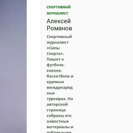
СПОРТИВНЫЙ
ЖУРНАЛИСТ
Алексей
Романов
Спортивный
журналист
«Силы
Спорта».
Пишет о
футболе,
хоккее,
баскетболе и
крупных
международ
ных
турнирах. На
авторской
странице
собраны его
новостные
материалы и
публикации