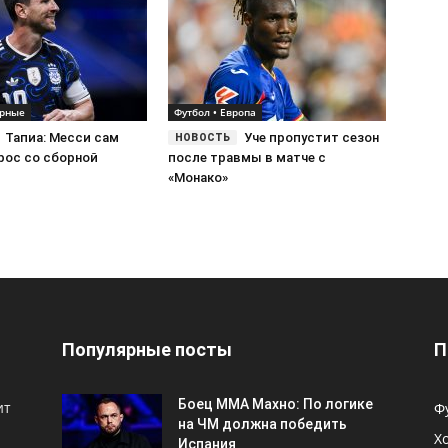
орные
Футбол • Европа
Тапиа: Месси сам
Уче пропустит сезон
рос со сборной
после травмы в матче с
«Монако»
Популярные посты
П
Боец ММА Махно: По логике
ит
Ф
на ЧМ должна победить
Х
Испания