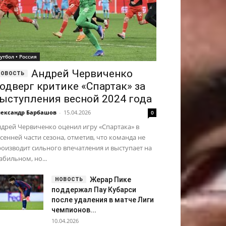
утбол • Россия
Андрей Червиченко
одверг критике «Спартак» за
ыступления весной 2024 года
ександр Барбашов
-
15.04.2026
0
дрей Червиченко оценил игру «Спартака» в
сенней части сезона, отметив, что команда не
оизводит сильного впечатления и выступает на
абильном, но...
Жерар Пике
поддержал Пау Кубарси
после удаления в матче Лиги
чемпионов...
10.04.2026