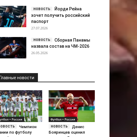
Йорди Рейна
хочет получить российский
паспорт
27.07.2026
Сборная Панамы
назвала состав на ЧМ-2026
26.05.2026
Главные новости
утбол • Россия
Футбол • Россия
Чемпион
Денис
ании по футболу
Бояринцев оценил