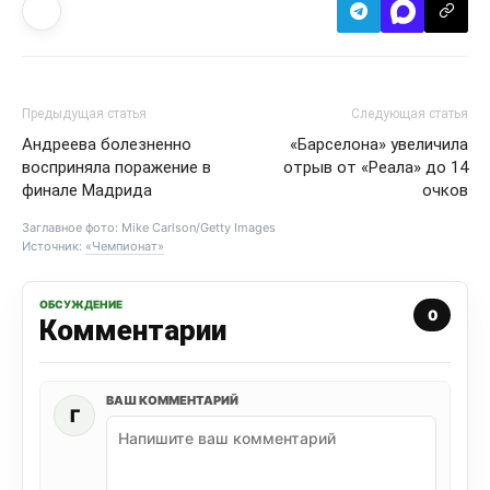
Предыдущая статья
Следующая статья
Андреева болезненно
«Барселона» увеличила
восприняла поражение в
отрыв от «Реала» до 14
финале Мадрида
очков
Заглавное фото: Mike Carlson/Getty Images
Источник:
«Чемпионат»
ОБСУЖДЕНИЕ
0
Комментарии
ВАШ КОММЕНТАРИЙ
Г