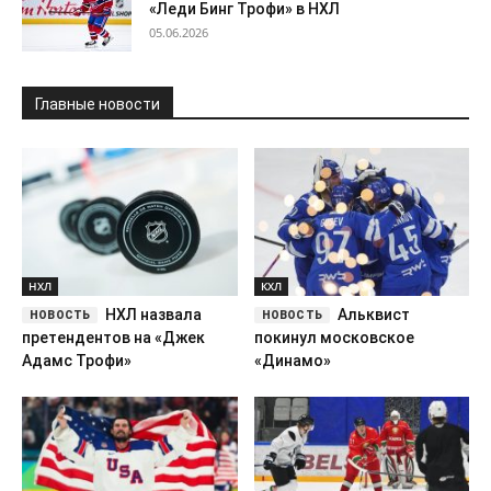
«Леди Бинг Трофи» в НХЛ
05.06.2026
Главные новости
НХЛ
КХЛ
НХЛ назвала
Альквист
претендентов на «Джек
покинул московское
Адамс Трофи»
«Динамо»