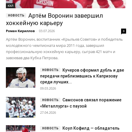
КХЛ
Артём Воронин завершил
хоккейную карьеру
Роман Кириллов
-
03.07.2026
0
Артём Воронин, воспитанник «Крыльев Советов» и победитель
молодёжного чемпионата мира 2011 года, завершил
профессиональную хоккейную карьеру, сыграв 421 матч и
завоевав два Кубка Петрова.
Кучеров оформил дубль и две
передачи приблизившись к Капризову
среди лучших...
09.03.2026
Самсонов связал поражение
«Металлурга» с паузой
27.04.2026
Коул Кофилд — обладатель