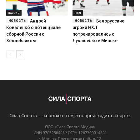
Хоккей
НХЛ
Андрей
Белорусские
Коваленко о потенциале
игроки НХЛ
сборной России с
потренировались с
Хеллебайком
Лукашенко в Минске
Сила Спорта — коротко о том, что происходит в спорте.
ООО «Сила Спорта Медиа»
ИНН 9703236408 / ОГРН 1267700014801
г. Москва, Пресненская наб., д. 12