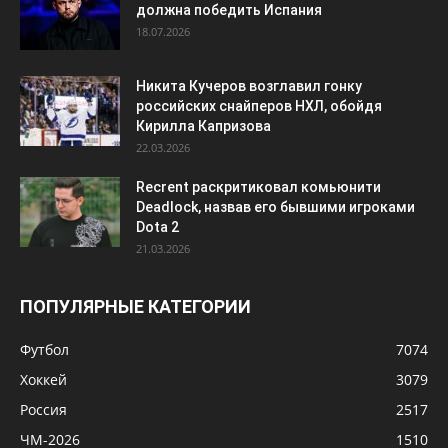
должна победить Испания
18.07.2026
Никита Кучеров возглавил гонку
российских снайперов НХЛ, обойдя
Кирилла Капризова
22.03.2026
Recrent раскритиковал комьюнити
Deadlock, назвав его бывшими игроками
Dota 2
21.03.2026
ПОПУЛЯРНЫЕ КАТЕГОРИИ
Футбол
7074
Хоккей
3079
Россия
2517
ЧМ-2026
1510