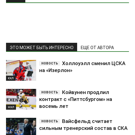
ЭТО МОЖЕТ БЫТЬ ИНТЕРЕСНО
ЕЩЕ ОТ АВТОРА
Холлоуэлл сменил ЦСКА
на «Изерлон»
КХЛ
Койвунен продлил
контракт с «Питтсбургом» на
восемь лет
НХЛ
Вайсфельд считает
сильным тренерский состав в СКА