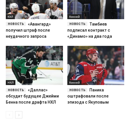
КХЛ
Хоккей
«Авангард»
Тамбиев
получил штраф после
подписал контракт с
неудачного запроса
«Динамо» на два года
НХЛ
Хоккей
«Даллас»
Паника
обсудит будущее Джейми
оштрафовали после
Бенна после драфта НХЛ
эпизода с Якуповым