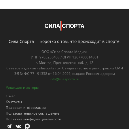
Сила Спорта — коротко о том, что происходит в спорте.
ООО «Сила Спорта Медиа»
ИНН 9703236408 / ОГРН 1267700014801
г. Москва, Пресненская наб., д. 12
Сетевое издание «silasporta.ru». Свидетельство о регистрации СМИ
ЭЛ № ФС 77 - 91358 от 16.04.2026, выдано Роскомнадзором
info@silasporta.ru
Редакция и авторы
О нас
Контакты
Правовая информация
Пользовательское соглашение
Политика конфиденциальности