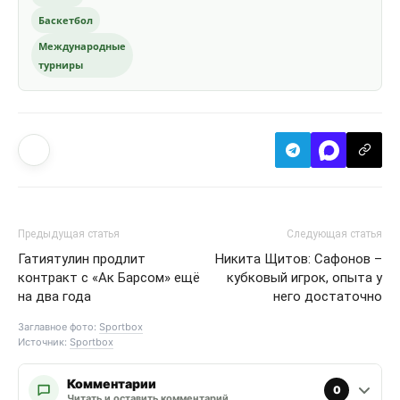
Баскетбол
Международные
турниры
Предыдущая статья
Следующая статья
Гатиятулин продлит
Никита Щитов: Сафонов –
контракт с «Ак Барсом» ещё
кубковый игрок, опыта у
на два года
него достаточно
Заглавное фото:
Sportbox
Источник:
Sportbox
Комментарии
0
Читать и оставить комментарий