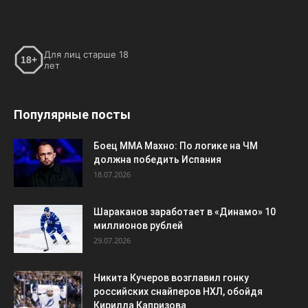
Для лиц старше 18
18+
лет
Популярные посты
Боец ММА Махно: По логике на ЧМ
должна победить Испания
18.07.2026
Шараканов заработает в «Динамо» 10
миллионов рублей
29.07.2026
Никита Кучеров возглавил гонку
российских снайперов НХЛ, обойдя
Кирилла Капризова