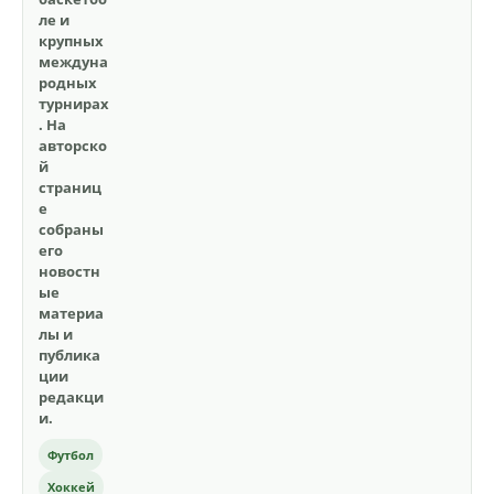
ле и
крупных
междуна
родных
турнирах
. На
авторско
й
страниц
е
собраны
его
новостн
ые
материа
лы и
публика
ции
редакци
и.
Футбол
Хоккей