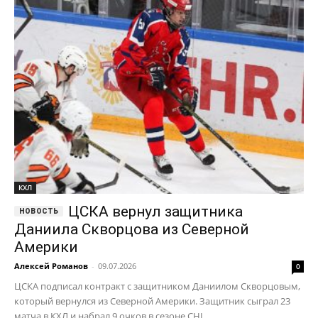
КХЛ
ЦСКА вернул защитника
Даниила Скворцова из Северной
Америки
Алексей Романов
-
09.07.2026
0
ЦСКА подписал контракт с защитником Даниилом Скворцовым,
который вернулся из Северной Америки. Защитник сыграл 23
матча в КХЛ и набрал 9 очков в сезоне CHL.