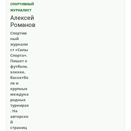
СПОРТИВНЫЙ
ЖУРНАЛИСТ
Алексей
Романов
Спортив
ный
журнали
ст «Силы
Спорта».
Пишет о
футболе,
хоккее,
баскетбо
ле и
крупных
междуна
родных
турнирах
. На
авторско
й
страниц