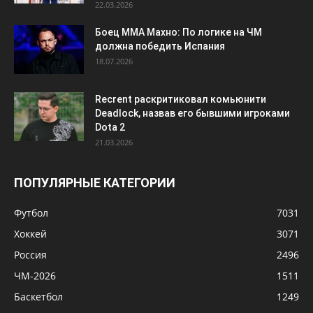
22.03.2026
Боец ММА Махно: По логике на ЧМ
должна победить Испания
18.07.2026
Recrent раскритиковал комьюнити
Deadlock, назвав его бывшими игроками
Dota 2
21.03.2026
ПОПУЛЯРНЫЕ КАТЕГОРИИ
Футбол
7031
Хоккей
3071
Россия
2496
ЧМ-2026
1511
Баскетбол
1249