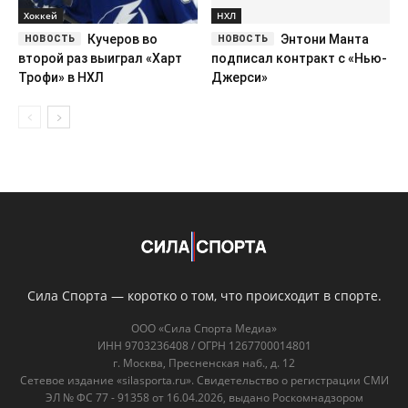
Хоккей
НХЛ
Кучеров во
Энтони Манта
второй раз выиграл «Харт
подписал контракт с «Нью-
Трофи» в НХЛ
Джерси»
Сила Спорта — коротко о том, что происходит в спорте.
ООО «Сила Спорта Медиа»
ИНН 9703236408 / ОГРН 1267700014801
г. Москва, Пресненская наб., д. 12
Сетевое издание «silasporta.ru». Свидетельство о регистрации СМИ
ЭЛ № ФС 77 - 91358 от 16.04.2026, выдано Роскомнадзором