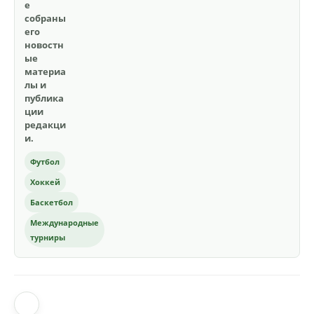
е
собраны
его
новостн
ые
материа
лы и
публика
ции
редакци
и.
Футбол
Хоккей
Баскетбол
Международные
турниры