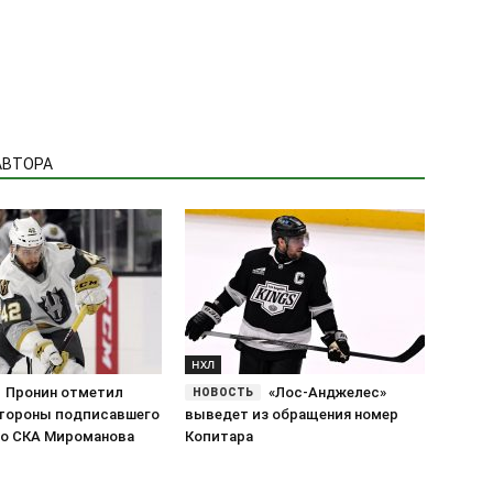
АВТОРА
НХЛ
Пронин отметил
«Лос-Анджелес»
тороны подписавшего
выведет из обращения номер
со СКА Мироманова
Копитара