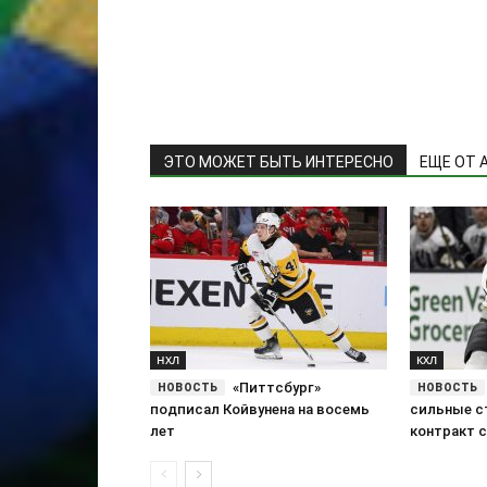
ЭТО МОЖЕТ БЫТЬ ИНТЕРЕСНО
ЕЩЕ ОТ 
НХЛ
КХЛ
«Питтсбург»
подписал Койвунена на восемь
сильные с
лет
контракт 