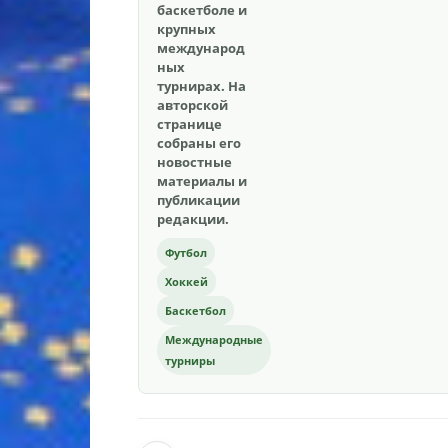
баскетболе и
крупных
международ
ных
турнирах. На
авторской
странице
собраны его
новостные
материалы и
публикации
редакции.
Футбол
Хоккей
Баскетбол
Международные
турниры