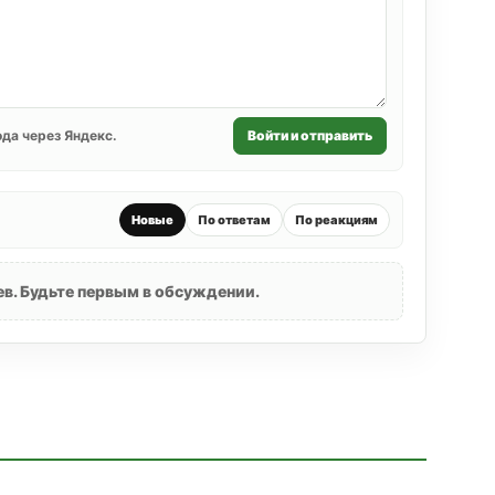
да через Яндекс.
Войти и отправить
Новые
По ответам
По реакциям
в. Будьте первым в обсуждении.