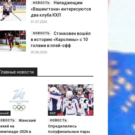
Нападающим
«Вашингтона» интересуются
два клуба КХЛ
01.07.2026
Стэнковен вошёл
в историю «Каролины» с 10
голами в плей-офф
05.06.2026
Главные новости
оккей
КХЛ
Женский
ккей на
Определились
лимпиаде-2026 в
полуфинальные пары