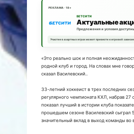
РЕКЛАМА · 18+
БЕТСИТИ
Актуальные акц
Предложения и условия доступны
Участие в азартных играх может привести к игровой зависи
«Это реально шок и полная неожиданность
родной клуб и город. На словах мне говор
сказал Василевский..
33-летний хоккеист в трех последних се
регулярного чемпионата КХЛ, набрав 27 о
показал лучший в истории клуба показат
прошедшем сезоне Василевский сыграл 50 
значительный вклад в выход команды во 