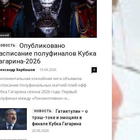
оккей
Опубликовано
асписание полуфиналов Кубка
агарина-2026
ександр Барбашов
-
19.04.2026
0
онтинентальная хоккейная лига объявила
асписание полуфинальных матчей плей-офф
бка Гагарина сезона 2026 года. Первый
луфинал между «Локомотивом» и...
Гатиятулин – о
трэш-токе и эмоциях в
финале Кубка Гагарина
20.06.2026