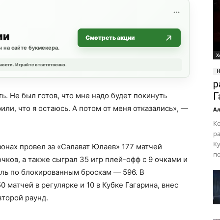
ии
Смотреть акции
 на сайте букмекера.
Х
мости. Играйте ответственно.
р
Г
. Не был готов, что мне надо будет покинуть
или, что я остаюсь. А потом от меня отказались», —
Ал
К
р
Ку
зонах провел за «Салават Юлаев» 177 матчей
по
чков, а также сыграл 35 игр плей-офф с 9 очками и
ель по блокированным броскам — 596. В
матчей в регулярке и 10 в Кубке Гагарина, внес
второй раунд.