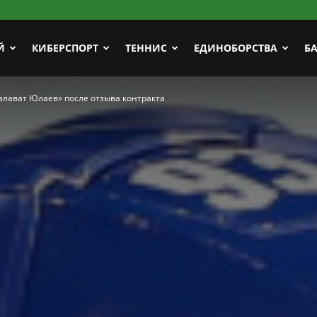
Й
КИБЕРСПОРТ
ТЕННИС
ЕДИНОБОРСТВА
Б
алават Юлаев» после отзыва контракта