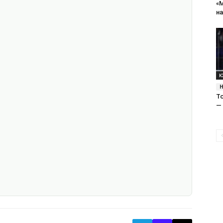
«
на
К
То
—