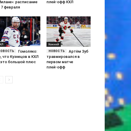
Милане»: расписание
плей-офф КХЛ
 7 февраля
ХЛ
Хоккей
Гомоляко:
Артём Зуб
, что Кузнецов в КХЛ
травмировался в
 это большой плюс
первом матче
плей‑офф