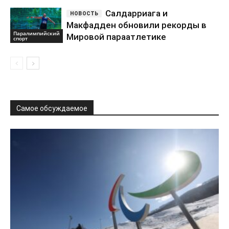
Салдарриага и
Макфадден обновили рекорды в
Паралимпийский
Мировой параатлетике
спорт
Самое обсуждаемое