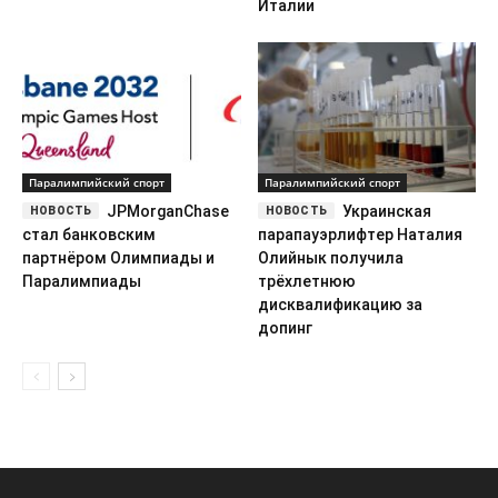
Италии
Паралимпийский спорт
Паралимпийский спорт
JPMorganChase
Украинская
стал банковским
парапауэрлифтер Наталия
партнёром Олимпиады и
Олийнык получила
Паралимпиады
трёхлетнюю
дисквалификацию за
допинг