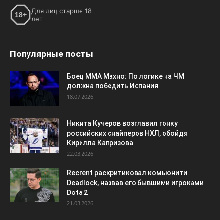
Для лиц старше 18
18+
лет
Популярные посты
Боец ММА Махно: По логике на ЧМ
должна победить Испания
18.07.2026
Никита Кучеров возглавил гонку
российских снайперов НХЛ, обойдя
Кирилла Капризова
22.03.2026
Recrent раскритиковал комьюнити
Deadlock, назвав его бывшими игроками
Dota 2
21.03.2026