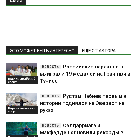
СМИ2
ЭТО МОЖЕТ БЫТЬ ИНТЕРЕСНО
ЕЩЕ ОТ АВТОРА
Российские параатлеты
выиграли 19 медалей на Гран-при в
Паралимпийский
Тунисе
спорт
Рустам Набиев первым в
истории поднялся на Эверест на
Паралимпийский
руках
спорт
Салдарриага и
Макфадден обновили рекорды в