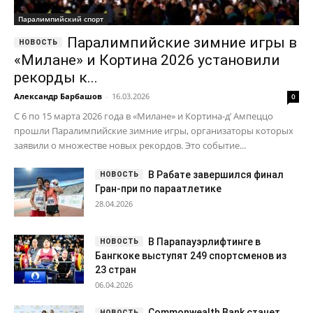
Паралимпийский спорт
Паралимпийские зимние игры в
«Милане» и Кортина 2026 установили
рекорды к...
Александр Барбашов
-
16.03.2026
0
С 6 по 15 марта 2026 года в «Милане» и Кортина-д’ Ампеццо
прошли Паралимпийские зимние игры, организаторы которых
заявили о множестве новых рекордов. Это событие...
В Рабате завершился финал
Гран-при по параатлетике
28.04.2026
В Парапауэрлифтинге в
Бангкоке выступят 249 спортсменов из
23 стран
06.04.2026
Commonwealth Bank станет