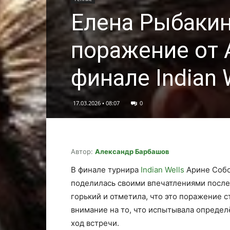
Елена Рыбаки
поражение от 
финале Indian 
17.03.2026 • 08:07
0
Автор:
Александр Барбашов
В финале турнира
Indian Wells
Арине Собо
поделилась своими впечатлениями после
горький и отметила, что это поражение 
внимание на то, что испытывала определ
ход встречи.