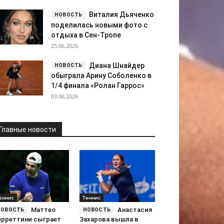
Виталия Дьяченко
поделилась новыми фото с
отдыха в Сен-Тропе
25.06.2026
Диана Шнайдер
обыграла Арину Соболенко в
1/4 финала «Ролан Гаррос»
03.06.2026
Главные новости
еннис
Теннис
Маттео
Анастасия
ерреттини сыграет
Захарова вышла в