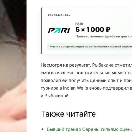
РЕКЛАМА · 18+
PARI
5 × 1 000 ₽
Приветственные фрибеты для но
Участие в азартных играх может привести к игровой зависи
Несмотря на результат, Рыбакина отметил
смогла извлечь положительные моменты и
позволил ей получить ценный опыт и пон
турнира в Indian Wells вновь подтверди
и Рыбакиной.
Также читайте
Бывший тренер Серены Уильямс оцени