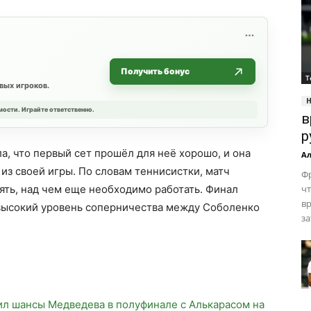
Получить бонус
Т
вых игроков.
мости. Играйте ответственно.
в
р
а, что первый сет прошёл для неё хорошо, и она
Ал
з своей игры. По словам теннисистки, матч
Фр
ять, над чем еще необходимо работать. Финал
ч
вр
л высокий уровень соперничества между Соболенко
за
л шансы Медведева в полуфинале с Алькарасом на