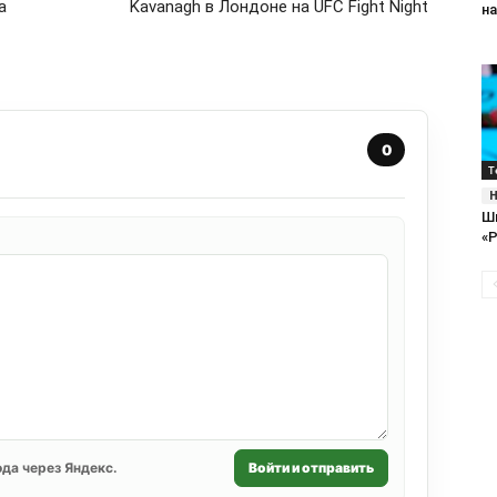
а
Kavanagh в Лондоне на UFC Fight Night
н
0
Т
Ш
«Р
да через Яндекс.
Войти и отправить