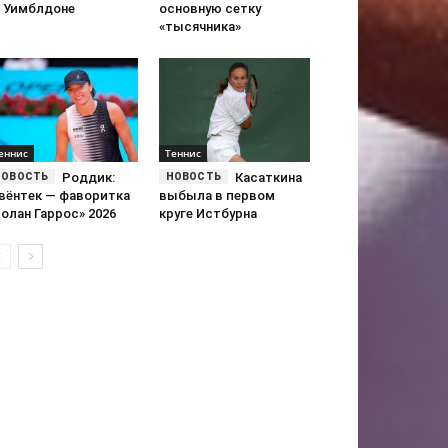
а Уимблдоне
основную сетку
«тысячника»
еннис
Теннис
Роддик:
Касаткина
вёнтек — фаворитка
выбыла в первом
олан Гаррос» 2026
круге Истбурна