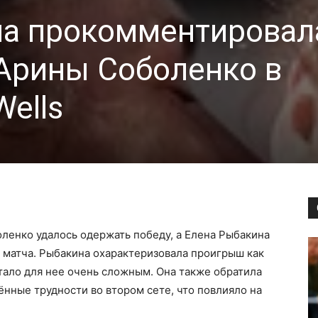
на прокомментировал
Арины Соболенко в
Wells
ленко удалось одержать победу, а Елена Рыбакина
 матча. Рыбакина охарактеризовала проигрыш как
стало для нее очень сложным. Она также обратила
ённые трудности во втором сете, что повлияло на