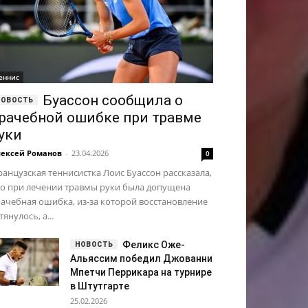
еннис
Буассон сообщила о
рачебной ошибке при травме
уки
ексей Романов
-
23.04.2026
0
анцузская теннисистка Лоис Буассон рассказала,
то при лечении травмы руки была допущена
ачебная ошибка, из-за которой восстановление
тянулось, а...
Феликс Оже-
Альяссим победил Джованни
Мпетчи Перрикара на турнире
в Штутгарте
25.02.2026