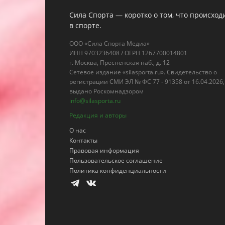
Сила Спорта — коротко о том, что происход
в спорте.
ООО «Сила Спорта Медиа»
ИНН 9703236408 / ОГРН 1267700014801
г. Москва, Пресненская наб., д. 12
Сетевое издание «silasporta.ru». Свидетельство о
регистрации СМИ ЭЛ № ФС 77 - 91358 от 16.04.2026,
выдано Роскомнадзором
info@silasporta.ru
Редакция и авторы
О нас
Контакты
Правовая информация
Пользовательское соглашение
Политика конфиденциальности