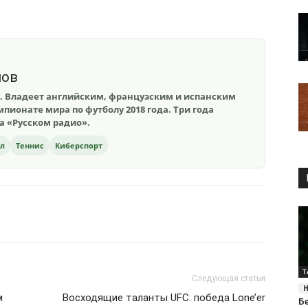
шов
. Владеет английским, французским и испанским
пионате мира по футболу 2018 года. Три года
на «Русском радио».
ол
Теннис
Киберспорт
Т
Следующая статья
м
Восходящие таланты UFC: победа Lone’er
Б