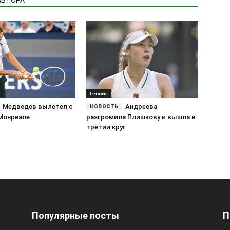
АВТОРА
Теннис
Медведев вылетел с
Андреева
 Монреале
разгромила Плишкову и вышла в
третий круг
Популярные посты
П