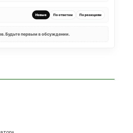
Новые
По ответам
По реакциям
в. Будьте первым в обсуждении.