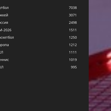
утбол
7038
оккей
3071
оссия
2498
М-2026
1511
аскетбол
1250
вропа
1212
ХЛ
1111
еннис
1019
ХЛ
995