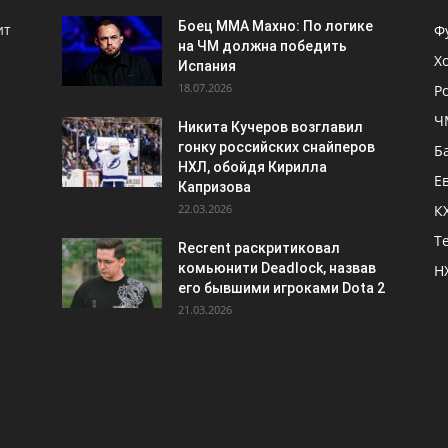
Боец ММА Махно: По логике
ит
Ф
на ЧМ должна победить
Х
Испания
18.07.2026
Р
Ч
Никита Кучеров возглавил
гонку российских снайперов
Б
НХЛ, обойдя Кирилла
Е
Капризова
22.03.2026
К
Т
Recrent раскритиковал
комьюнити Deadlock, назвав
Н
его бывшими игроками Dota 2
21.03.2026