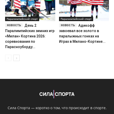
Паралимпийский спорт
Паралимпийский спорт
День 2
Адикофф
Паралимпийских зимних игр
завоевал все золото в
«Милан» Кортинa 2026:
паралыжных гонках на
соревнования по
Играх в Милано-Кортине...
Парасноуборду...
Сила Спорта — коротко о том, что происходит в спорте.