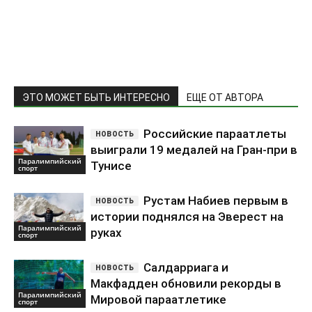
ЭТО МОЖЕТ БЫТЬ ИНТЕРЕСНО
ЕЩЕ ОТ АВТОРА
Российские параатлеты
выиграли 19 медалей на Гран-при в
Паралимпийский
Тунисе
спорт
Рустам Набиев первым в
истории поднялся на Эверест на
Паралимпийский
руках
спорт
Салдарриага и
Макфадден обновили рекорды в
Паралимпийский
Мировой параатлетике
спорт