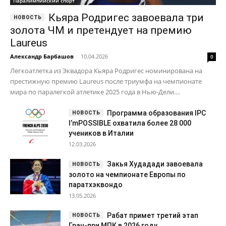
Паралимпийский спорт
Кьяра Родригес завоевала три
золота ЧМ и претендует на премию
Laureus
Александр Барбашов
-
10.04.2026
0
Легкоатлетка из Эквадора Кьяра Родригес номинирована на
престижную премию Laureus после триумфа на чемпионате
мира по паралегкой атлетике 2025 года в Нью-Дели....
Программа образования IPC
I’mPOSSIBLE охватила более 28 000
учеников в Италии
12.03.2026
Закья Худадади завоевала
золото на чемпионате Европы по
паратхэквондо
13.05.2026
Рабат примет третий этап
Гран-при МПК в 2026 году