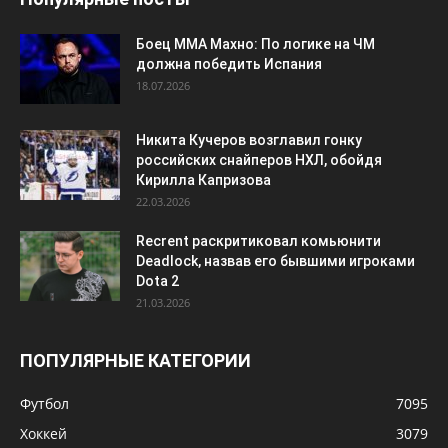
Боец ММА Махно: По логике на ЧМ
должна победить Испания
18.07.2026
Никита Кучеров возглавил гонку
российских снайперов НХЛ, обойдя
Кирилла Капризова
22.03.2026
Recrent раскритиковал комьюнити
Deadlock, назвав его бывшими игроками
Dota 2
21.03.2026
ПОПУЛЯРНЫЕ КАТЕГОРИИ
Футбол
7095
Хоккей
3079