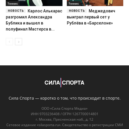
Теннис
Теннис
Карлос Алькарас
Меджедович
разгромил Александра
выиграл первый сет у
Бублика и вышел в
Рублёва в «Барселоне»
полуфинал Мастерса в...
Сила Спорта — коротко о том, что происходит в спорте.
ООО «Сила Спорта Медиа»
ИНН 9703236408 / ОГРН 1267700014801
г. Москва, Пресненская наб., д. 12
Сетевое издание «silasporta.ru». Свидетельство о регистрации СМИ