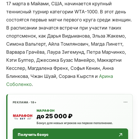
17 марта в Майами, США, начинается крупный
теннисный турнир категории WTA-1000. В этот день
состоятся первые матчи первого круга среди женщин.
В расписании значатся встречи при участии таких
спортсменок, как Дарья Видьманова, Эльза Жакемо,
Симона Вальтерт, Айла Томлянович, Магда Линетт,
Варвара Грачёва, Лаура Зигемунд, Петра Марчинко,
Кэти Бултер, Джессика Бузас Манейро, Маккартни
Кесслер, Магдалена Френх, Софья Кенин, Анна
Блинкова, Чжан Шуай, Сорана Кырстя и
Арина
Соболенко
.
РЕКЛАМА · 18+
МАРАФОН
до 25 000 ₽
Бонус для новых игроков на первое пополнение.
Получить бонус