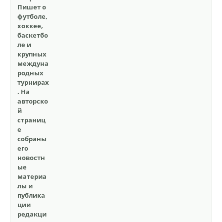
Пишет о
футболе,
хоккее,
баскетбо
ле и
крупных
междуна
родных
турнирах
. На
авторско
й
страниц
е
собраны
его
новостн
ые
материа
лы и
публика
ции
редакци