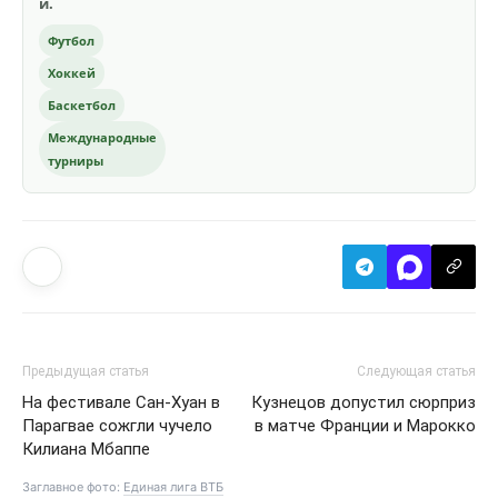
и.
Футбол
Хоккей
Баскетбол
Международные
турниры
Предыдущая статья
Следующая статья
На фестивале Сан-Хуан в
Кузнецов допустил сюрприз
Парагвае сожгли чучело
в матче Франции и Марокко
Килиана Мбаппе
Заглавное фото:
Единая лига ВТБ