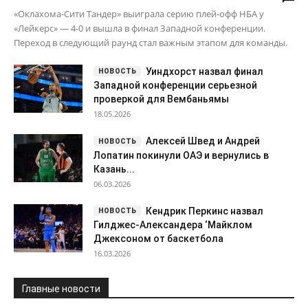
«Оклахома-Сити Тандер» выиграла серию плей-офф НБА у
«Лейкерс» — 4-0 и вышла в финал Западной конференции.
Переход в следующий раунд стал важным этапом для команды.
Уиндхорст назвал финал
Западной конференции серьезной
проверкой для Вембаньямы
18.05.2026
Алексей Швед и Андрей
Лопатин покинули ОАЭ и вернулись в
Казань...
06.03.2026
Кендрик Перкинс назвал
Гилджес-Александера ‘Майклом
Джексоном от баскетбола
16.03.2026
Главные новости