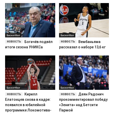
Баскетбол
Баскетбол
Богачёв подвёл
Вембаньяма
итоги сезона УНИКСа
рассказал о наборе 13,6 кг
Баскетбол
Баскетбол
Кирилл
Деян Радонич
Елатонцев снова в кадре:
прокомментировал победу
появился в юбилейной
«Зенита» над Бетсити
программке Локомотива-
Пармой