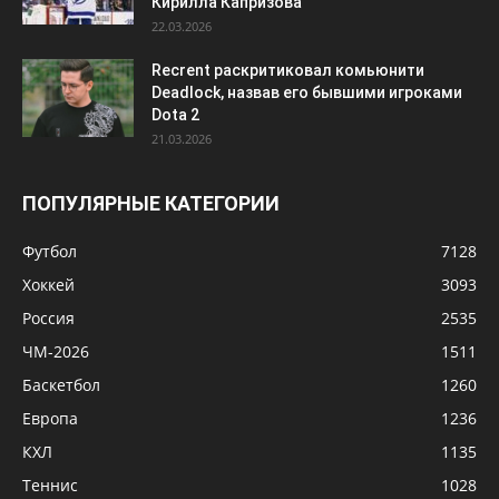
Кирилла Капризова
22.03.2026
Recrent раскритиковал комьюнити
Deadlock, назвав его бывшими игроками
Dota 2
21.03.2026
ПОПУЛЯРНЫЕ КАТЕГОРИИ
Футбол
7128
Хоккей
3093
Россия
2535
ЧМ-2026
1511
Баскетбол
1260
Европа
1236
КХЛ
1135
Теннис
1028