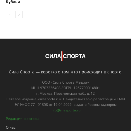
Кубани
Сила Спорта — коротко о том, что происходит в спорте.
ООО «Сила Спорта Медиа»
ИНН 9703236408 / ОГРН 1267700014801
г. Москва, Пресненская наб., д. 12
Сетевое издание «silasporta.ru». Свидетельство о регистрации СМИ
ЭЛ № ФС 77 - 91358 от 16.04.2026, выдано Роскомнадзором
info@silasporta.ru
Редакция и авторы
О нас