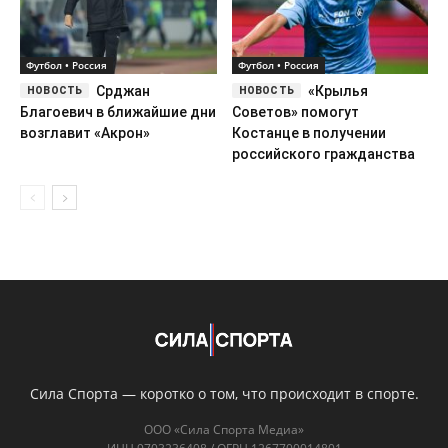
Сила Спорта — коротко о том, что происходит в спорте.
ООО «Сила Спорта Медиа»
ИНН 9703236408 / ОГРН 1267700014801
г. Москва, Пресненская наб., д. 12
Сетевое издание «silasporta.ru». Свидетельство о регистрации СМИ
ЭЛ № ФС 77 - 91358 от 16.04.2026, выдано Роскомнадзором
info@silasporta.ru
Редакция и авторы
О нас
Контакты
Правовая информация