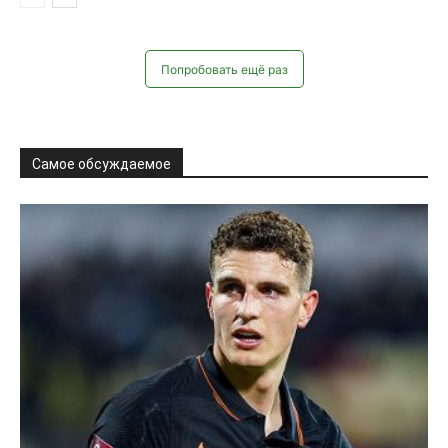
Футбол • Европа
Нидерланды объявили состав
на ЧМ-2026
Александр Барбашов
-
27.05.2026
0
Сборная Нидерландов объявила расширенный состав из 26
игроков на чемпионат мира 2026 года, включая позиции и