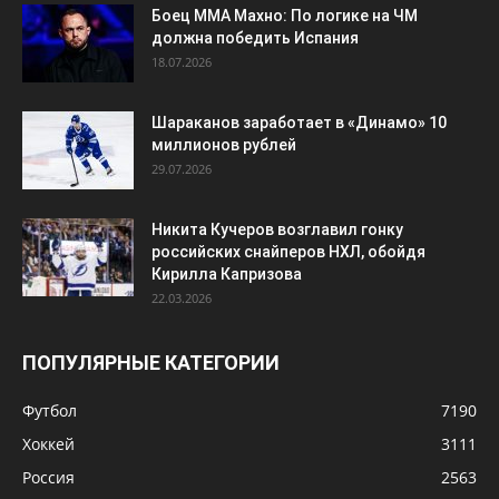
Никита Кучеров возглавил гонку
российских снайперов НХЛ, обойдя
Кирилла Капризова
22.03.2026
ПОПУЛЯРНЫЕ КАТЕГОРИИ
Футбол
7190
Хоккей
3111
Россия
2563
ЧМ-2026
1513
Баскетбол
1261
Европа
1253
КХЛ
1146
Теннис
1036
НХЛ
1004