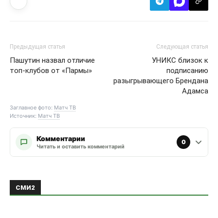
Предыдущая статья
Следующая статья
Пашутин назвал отличие
УНИКС близок к
топ-клубов от «Пармы»
подписанию
разыгрывающего Брендана
Адамса
Заглавное фото:
Матч ТВ
Источник:
Матч ТВ
Комментарии
0
Читать и оставить комментарий
ЭТО МОЖЕТ БЫТЬ ИНТЕРЕСНО
ЕЩЕ ОТ АВТОРА
Де Пауль посвятил гол
Месси в матче Кубка лиг