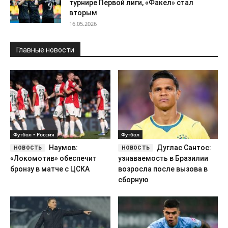
Футбол • Россия
Футбол
Наумов:
Дуглас Сантос:
«Локомотив» обеспечит
узнаваемость в Бразилии
бронзу в матче с ЦСКА
возросла после вызова в
сборную
Футбол • Россия
Футбол • Россия
Срджан
«Крылья
Благоевич в ближайшие дни
Советов» помогут
возглавит «Акрон»
Костанце в получении
российского гражданства